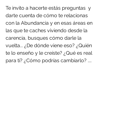
Te invito a hacerte estás preguntas  y 
darte cuenta de cómo te relacionas 
con la Abundancia y en esas áreas en 
las que te caches viviendo desde la 
carencia, busques cómo darle la 
vuelta... ¿De dónde viene eso? ¿Quién 
te lo enseño y le creíste? ¿Qué es real 
para tí? ¿Cómo podrías cambiarlo? ....
Recuerda la única constante en la 
Naturaleza es el cambio y la 
abundancia....siempre la Naturaleza 
busca el camino para seguir 
floreciendo, creciendo y 
evolucionando... Así que sigue su 
ejemplo. Una herramienta que sirve 
mucho es darte unos minutos diarios 
para contemplarla (aunque sea una 