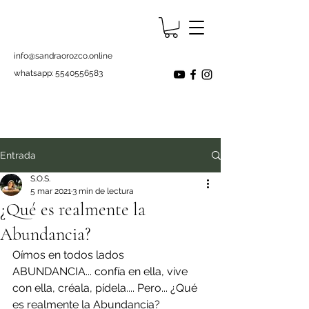
info@sandraorozco.online
whatsapp:
5540556583
Entrada
S.O.S.
5 mar 2021
3 min de lectura
¿Qué es realmente la
Abundancia?
Oímos en todos lados 
ABUNDANCIA... confía en ella, vive 
con ella, créala, pídela.... Pero... ¿Qué 
es realmente la Abundancia?  