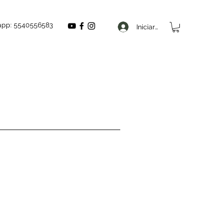
app: 5540556583
Iniciar sesión