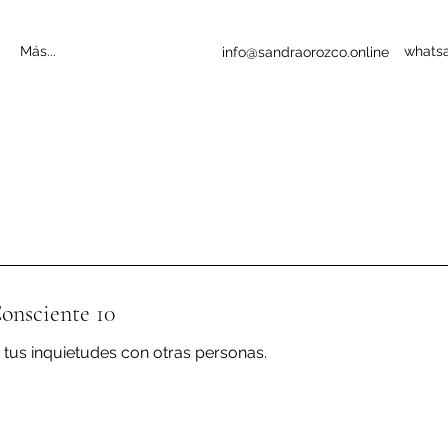
Más...
whats
info@sandraorozco.online
nsciente 10
tus inquietudes con otras personas.