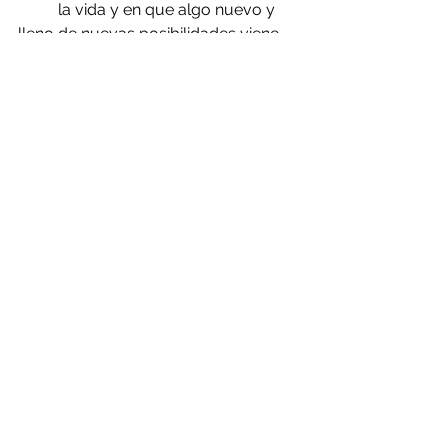
          la vida y en que algo nuevo y 
lleno de nuevas posibilidades viene 
hacia ti.
"A veces, no soltar es la muerte" 
Jorge Bucay
Ver todo
Entradas recientes