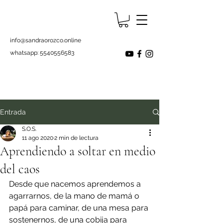
info@sandraorozco.online
whatsapp:
5540556583
Entrada
S.O.S.
11 ago 2020
2 min de lectura
Aprendiendo a soltar en medio
del caos
Desde que nacemos aprendemos a 
agarrarnos, de la mano de mamá o 
papá para caminar, de una mesa para 
sostenernos, de una cobija para 