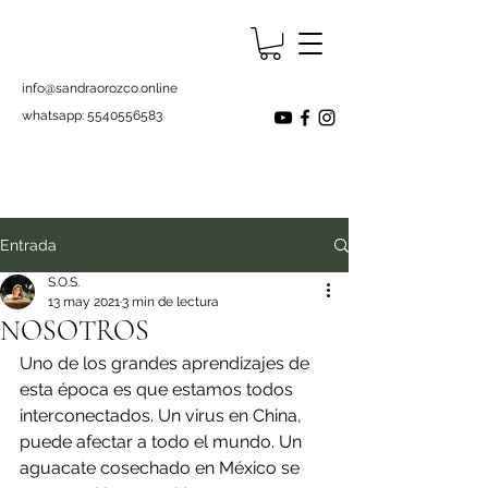
info@sandraorozco.online
whatsapp:
5540556583
Entrada
S.O.S.
13 may 2021
3 min de lectura
NOSOTROS
Uno de los grandes aprendizajes de 
esta época es que estamos todos 
interconectados. Un virus en China, 
puede afectar a todo el mundo. Un 
aguacate cosechado en México se 