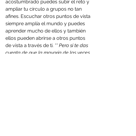
acostumbrado puedes subir el reto y 
ampliar tu círculo a grupos no tan 
afines. Escuchar otros puntos de vista 
siempre amplía el mundo y puedes 
aprender mucho de ellos y también 
ellos pueden abrirse a otros puntos 
de vista a través de ti. 
** Pero si te das 
cuenta de que la mayoría de las veces 
te encuentras aleccionando a otros y 
pocas veces escuchando. Tal vez 
debes volver a un grupo más  afín y 
sigue practicando hasta que tus ganas 
de hacer comunidad, de conocer a 
otros y de vivir en un mundo diverso 
sean más grandes que tus prejuicios.
"Para ser libre no se necesita sólo 
despojarse de las propias cadenas, 